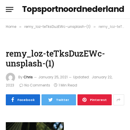
Topsportnoordnederland
Home
remy_loz-teTksDuzEWc-unsplash-(1)
remy_loz-teTksDuzEWc-unsplash-(1)
»
»
remy_loz-teTksDuzEWc-
unsplash-(1)
By
Chris
January 25, 2021
Updated:
January 22,
2023
No Comments
1 Min Read
Facebook
Twitter
Pinterest