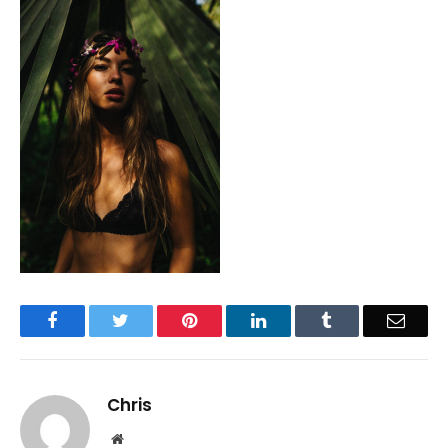
Facebook
Twitter
Pinterest
LinkedIn
Tumblr
Email
Chris
Website