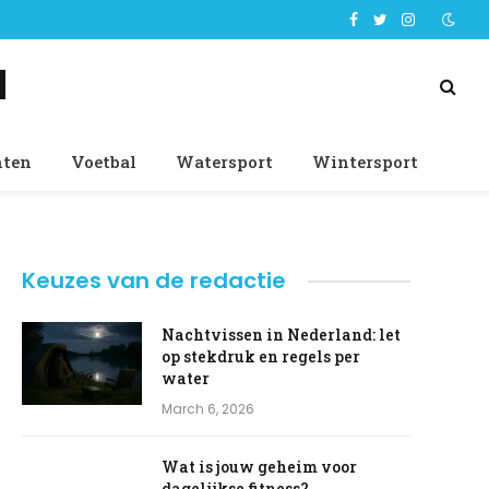
Facebook
Twitter
Instagram
d
nten
Voetbal
Watersport
Wintersport
Keuzes van de redactie
Nachtvissen in Nederland: let
op stekdruk en regels per
water
March 6, 2026
Wat is jouw geheim voor
dagelijkse fitness?