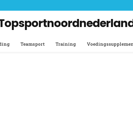
Topsportnoordnederlan
ding
Teamsport
Training
Voedingssuppleme