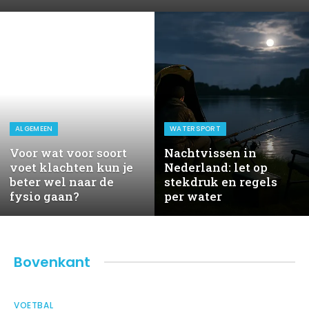
ALGEMEEN
WATERSPORT
Voor wat voor soort
Nachtvissen in
voet klachten kun je
Nederland: let op
beter wel naar de
stekdruk en regels
fysio gaan?
per water
Bovenkant
VOETBAL