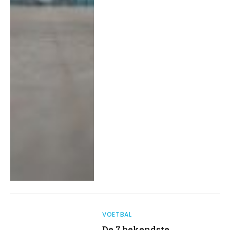
VOETBAL
De 7 bekendste