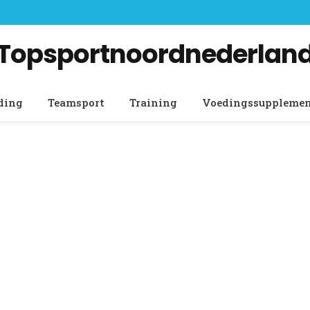
Topsportnoordnederlan
ding
Teamsport
Training
Voedingssuppleme