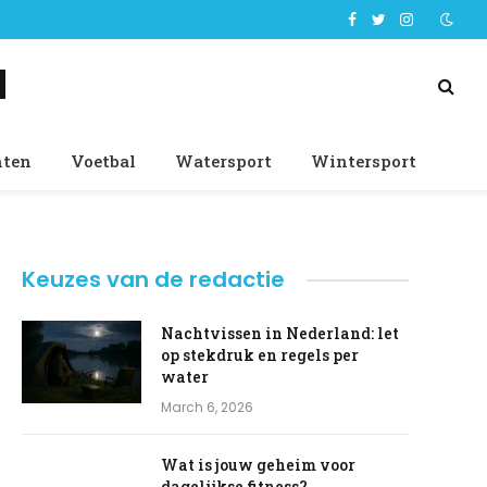
Facebook
Twitter
Instagram
d
nten
Voetbal
Watersport
Wintersport
Keuzes van de redactie
Nachtvissen in Nederland: let
op stekdruk en regels per
water
March 6, 2026
Wat is jouw geheim voor
dagelijkse fitness?