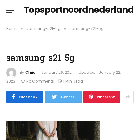
Topsportnoordnederland
Home
samsung-s21-5g
samsung-s21-5g
»
»
samsung-s21-5g
By
Chris
January 26, 2021
Updated:
January 22,
2023
No Comments
1 Min Read
Facebook
Twitter
Pinterest