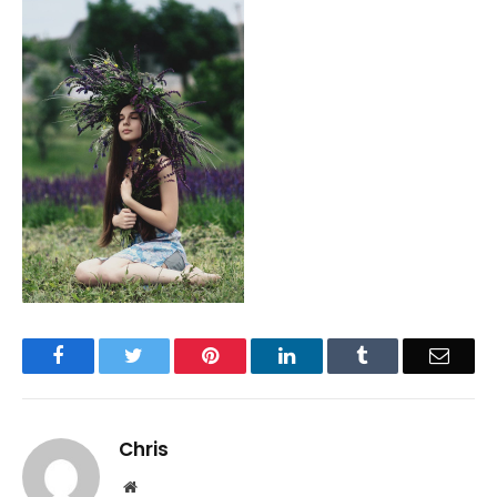
Facebook
Twitter
Pinterest
LinkedIn
Tumblr
Email
Chris
Website