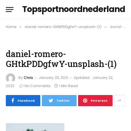
Topsportnoordnederland
Home
daniel-romero-GHtkPDDgfwY-unsplash-(1)
daniel-romero-GHtkPDDgfwY-unsplash-(1)
»
»
daniel-romero-
GHtkPDDgfwY-unsplash-(1)
By
Chris
January 25, 2021
Updated:
January 22,
2023
No Comments
1 Min Read
Facebook
Twitter
Pinterest